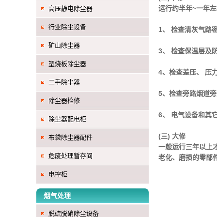
运行约半年~一年左
高压静电除尘器
行业除尘设备
1、 检查清灰气路
矿山除尘器
3、 检查保温层及
塑烧板除尘器
4、检查差压、 压
二手除尘器
5、检查旁路烟道旁
除尘器检修
6、 电气设备和
除尘器配电柜
(三) 大修
布袋除尘器配件
一般运行三年以上
危废处理暂存间
老化、磨损的零部
电控柜
烟气处理
脱硫脱硝除尘设备