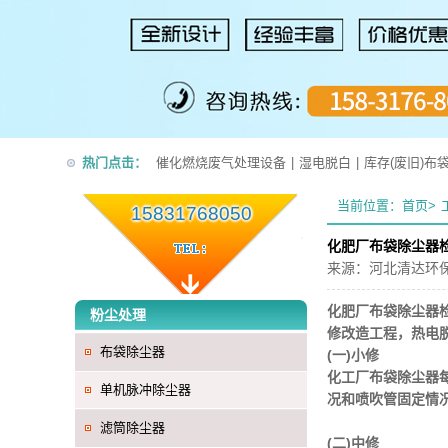
热门点击：
催化燃烧废气处理设备
|
湿电脱白
|
库存(废旧)布
当前位置：
首页>
15831768050
化肥厂布袋除尘器
来源：
河北清达环
化肥厂布袋除尘器
粉尘处理
修改造工程，热电
布袋除尘器
(一)小修
化工厂布袋除尘器
单机脉冲除尘器
况和喷吹管固定情
滤筒除尘器
(二)中修