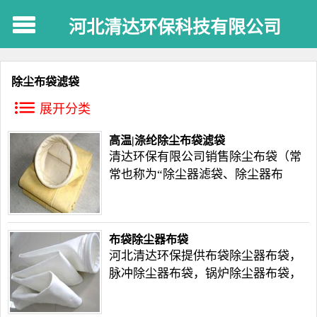
河北清达环保科技有限公司
除尘布袋滤袋
展开分类
高温|涤纶除尘布袋滤袋
清达环保有限公司销售除尘布袋（常
常也称为“除尘器滤袋、除尘器布
袋”），它的种类较多，可以分为针
刺、纤维、丙纶和涤纶等，根据用户
的使用情况来采购；具有良好的透气
布袋除尘器布袋
性、可以捕集细小粉尘、有_的抗酸感
河北清达环保提供布袋除尘器布袋，
性能、使用寿命长以及易于清洗的特
脉冲除尘器布袋，锅炉除尘器布袋，
点。
有玻纤维，高温，涤纶针刺毡，覆膜
针刺毡，覆美针刺毡等材质。