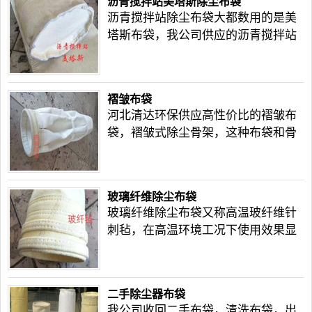
沥青搅拌站美塔斯除尘布袋
沥青搅拌站除尘布袋大都数用的是美
塔斯布袋，我公司供应的沥青搅拌站
除尘布袋质量好，请放心使用。
褶皱布袋
河北清达环保供应高性价比的褶皱布
袋，褶皱式除尘骨架，这种布袋和骨
架是一种新型的除尘配件，褶皱式除
尘滤袋虽然价格略高，但是效果也是
很好的。
玻璃纤维除尘布袋
玻璃纤维除尘布袋又称高温玻纤维针
刺毡，在高温环境工况下使用效果显
著，在高温布袋除尘器中使用率是很
高的一种除尘器配件。
二手除尘器布袋
我公司收回二手布袋，清洗布袋，出